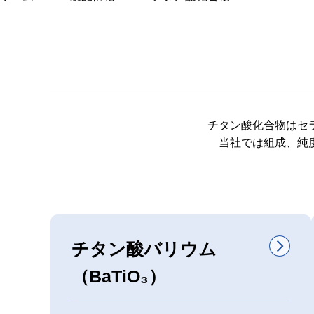
チタン酸化合物はセ
当社では組成、純
チタン酸バリウム
（BaTiO₃）