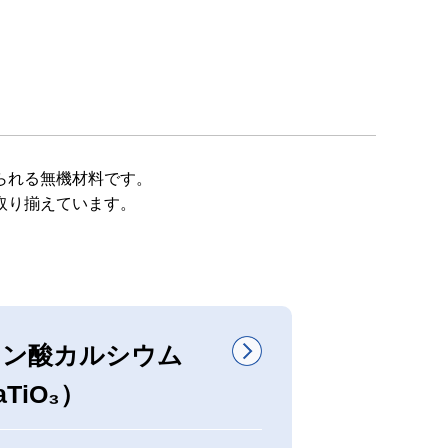
られる無機材料です。
取り揃えています。
タン酸カルシウム
aTiO₃）