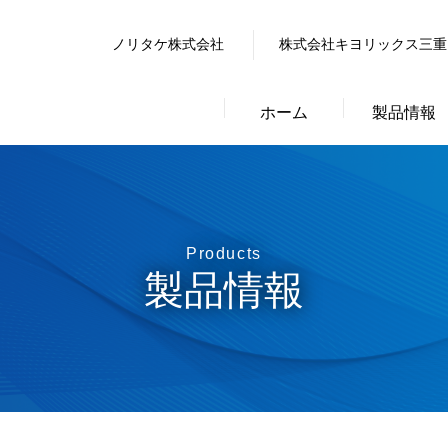
行動指針
健康宣言
環境方針
ノリタケ株式会社
製品情報トップ
株式会社キヨリックス三重
・事業所
役員一覧
会社沿革
ホーム
製品情報
Products
製品情報