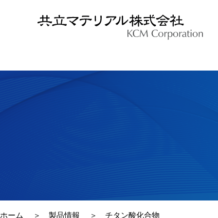
企業情報
トップメッセージ
企業
ISO 9001
ISO 14001
会社概要
ホーム
＞
製品情報
＞
チタン酸化合物